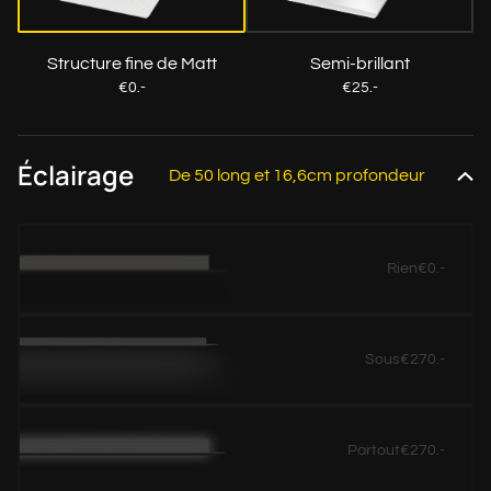
Structure fine de Matt
Semi-brillant
€0.-
€25.-
Éclairage
De 50 long et 16,6cm profondeur
Rien
€0.-
Sous
€270.-
Partout
€270.-