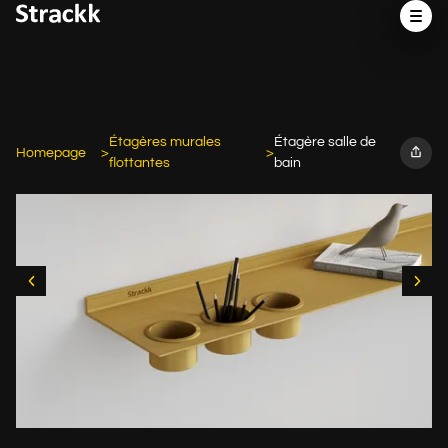
Étagères murales
Étagère salle de
Homepage
flottantes
bain