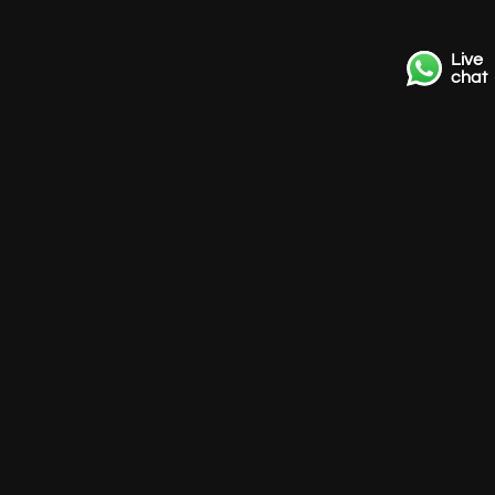
Live
chat
Contact
+31 85 3036191
info@strackk.com
Lokatie
Persoonlijk advies? Plan een videogesprek via WhatsApp