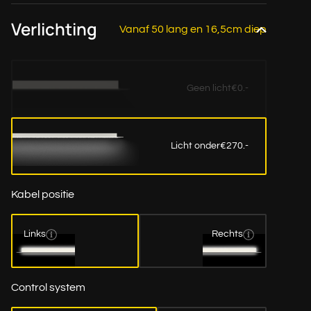
Verlichting
Vanaf 50 lang en 16,5cm diep
Geen licht
€0.-
Licht onder
€270.-
Kabel positie
Links
Rechts
Control system