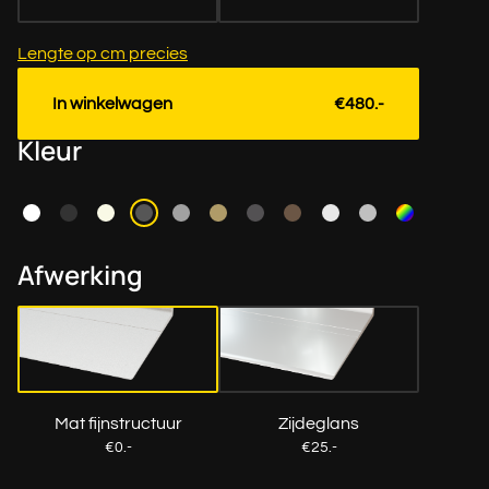
Lengte op cm precies
In winkelwagen
€480.-
Kleur
Afwerking
Mat fijnstructuur
Zijdeglans
€0.-
€25.-