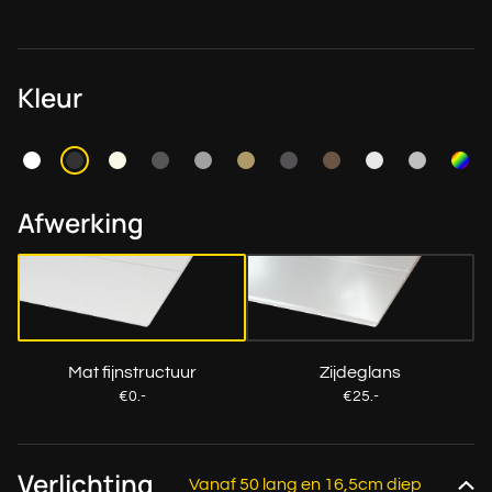
Kleur
Afwerking
Mat fijnstructuur
Zijdeglans
€0.-
€25.-
Verlichting
Vanaf 50 lang en 16,5cm diep