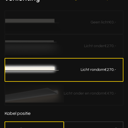
Geen licht
€0.-
Licht onder
€270.-
Licht rondom
€270.-
Licht onder en rondom
€470.-
Kabel positie