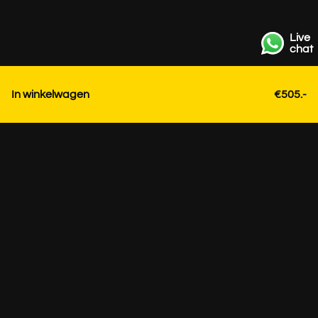
Live
chat
In winkelwagen
€505.-
Contact
+31 85 3036191
info@strackk.com
Lokatie
Persoonlijk advies? Plan een videogesprek via WhatsApp