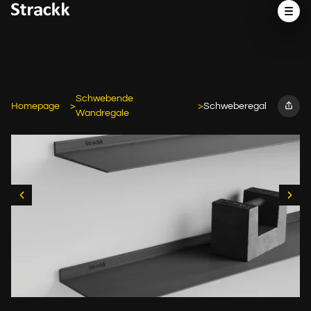
Schwebende
Homepage
Schweberegal
Wandregale