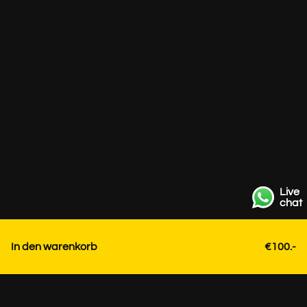
Live
chat
In den warenkorb
€100.-