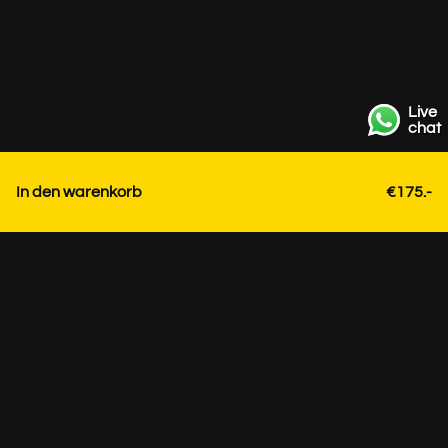
Live
chat
In den warenkorb
€175.-
Kontakt
+31 85 3036191
info@strackk.com