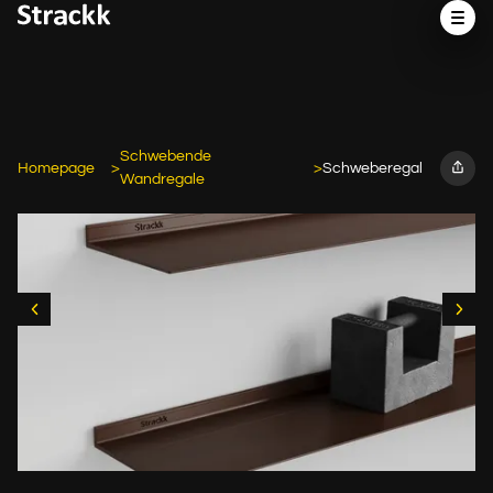
Schwebende
Homepage
Schweberegal
Wandregale