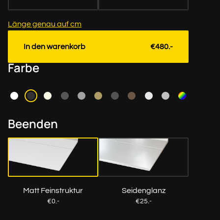
Länge genau auf cm
In den warenkorb
€480.-
Farbe
Beenden
Matt Feinstruktur
Seidenglanz
€0.-
€25.-