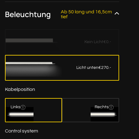
Beleuchtung
Ab 50 lang und 16,5cm
tief
Kein Licht
€0.-
Licht unten
€270.-
Kabelposition
Links
Rechts
Control system