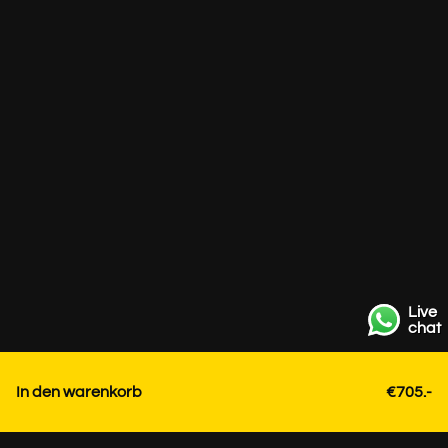
Live
chat
In den warenkorb
€705.-