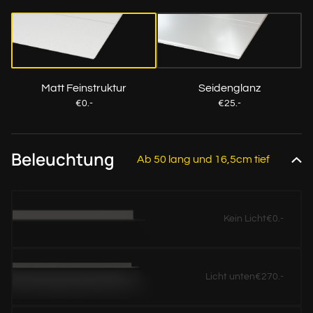
Matt Feinstruktur
Seidenglanz
€0.-
€25.-
Beleuchtung
Ab 50 lang und 16,5cm tief
Kein Licht
€0.-
Licht unten
€270.-