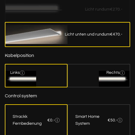
Licht rundum
€270.-
Licht unten und rundum
€470.-
Kabelposition
Links
Rechts
Control system
Strackk
Smart Home
€0.-
€50.-
Fernbedienung
System